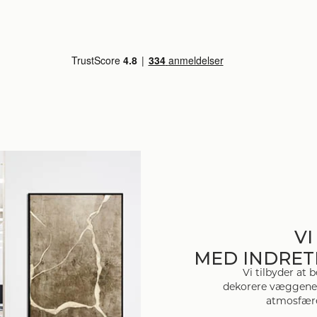
V
MED INDRET
Vi tilbyder at
dekorere væggene,
atmosfære