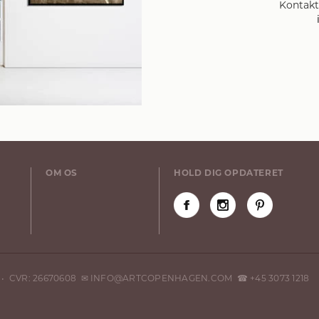
Kontak
OM OS
HOLD DIG OPDATERET
E • CVR: 26670608 ✉ INFO@ARTCOPENHAGEN.COM ☎ +45 3073 1218