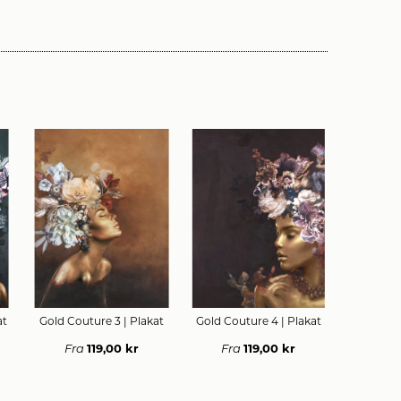
HURTIGT KØB
HURTIGT KØB
HUR
at
Gold Couture 3
| Plakat
Gold Couture 4
| Plakat
Light Le
119,00 kr
119,00 kr
Fra
Fra
Fra