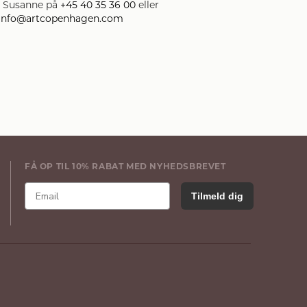
t Susanne på
+45 40 35 36 00
eller
info@artcopenhagen.com
FÅ OP TIL 10% RABAT MED NYHEDSBREVET
Tilmeld dig