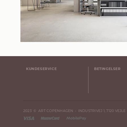
KUNDESERVICE
BETINGELSER
2023 © ART COPENHAGEN • INDUSTRIVEJ 1, 7120 VEJL