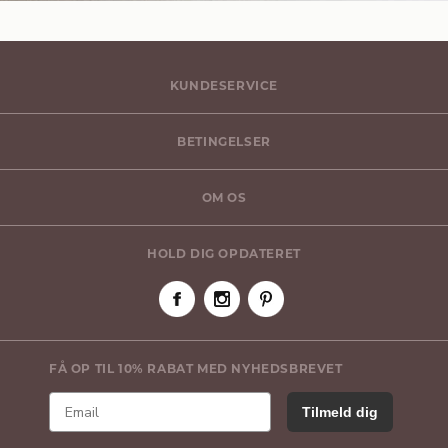
KUNDESERVICE
BETINGELSER
OM OS
HOLD DIG OPDATERET
FÅ OP TIL 10% RABAT MED NYHEDSBREVET
Tilmeld dig