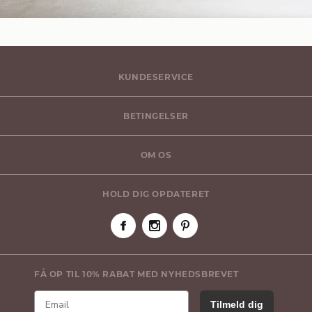
KUNDESERVICE
BETINGELSER
OM OS
HOLD DIG OPDATERET
FÅ OP TIL 10% RABAT MED NYHEDSBREVET
Tilmeld dig