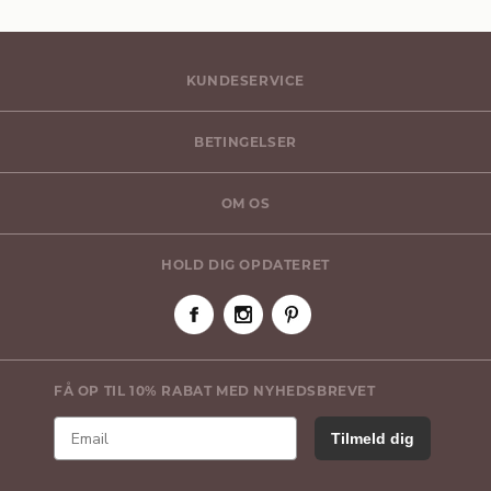
KUNDESERVICE
BETINGELSER
OM OS
HOLD DIG OPDATERET
FÅ OP TIL 10% RABAT MED NYHEDSBREVET
Tilmeld dig