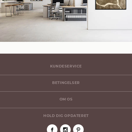
KUNDESERVICE
BETINGELSER
OM OS
HOLD DIG OPDATERET