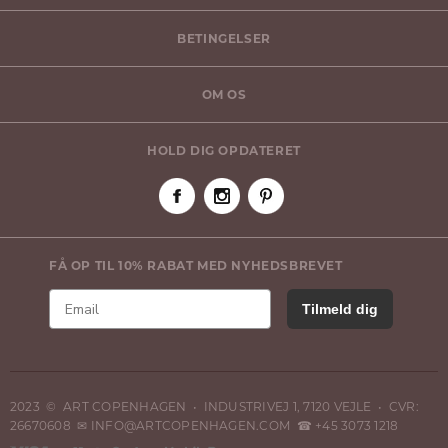
BETINGELSER
OM OS
HOLD DIG OPDATERET
FÅ OP TIL 10% RABAT MED NYHEDSBREVET
Tilmeld dig
2023 © ART COPENHAGEN • INDUSTRIVEJ 1, 7120 VEJLE • CVR:
26670608 ✉ INFO@ARTCOPENHAGEN.COM ☎ +45 3073 1218