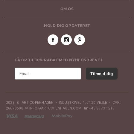
OM OS
HOLD DIG OPDATERET
FÅ OP TIL 10% RABAT MED NYHEDSBREVET
Tilmeld dig
2023 © ART COPENHAGEN • INDUSTRIVEJ 1, 7120 VEJLE • CVR:
26670608 ✉ INFO@ARTCOPENHAGEN.COM ☎ +45 3073 1218